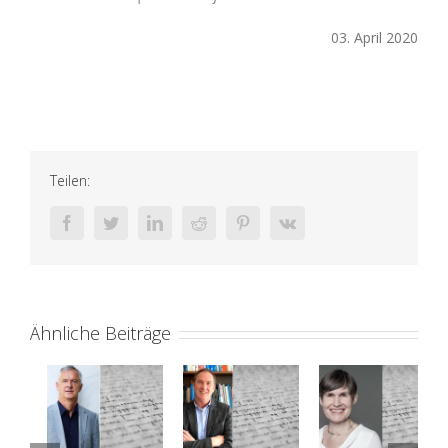
03. April 2020
Teilen:
facebook
twitter
linkedin
reddit
pinterest
vk
Ähnliche Beiträge