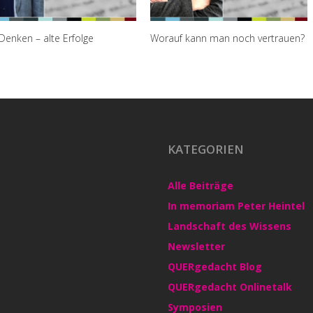
e Erfolge
Worauf kann man noch vertrauen?
Über q
über d
KATEGORIEN
Alle Beiträge
In memoriam Peter Heintel
Landschaft des Wissens
Newsletter
QUERgedacht Blog
QUERgedacht Onlinetalk
Symposien