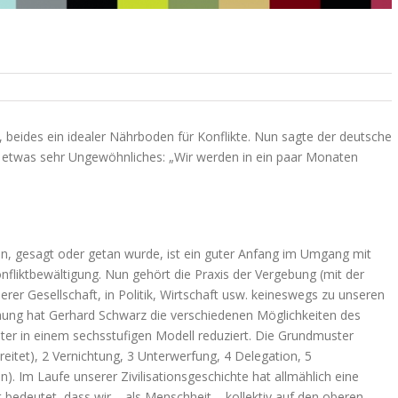
, beides ein idealer Nährboden für Konflikte. Nun sagte der deutsche
er etwas sehr Ungewöhnliches: „Wir werden in ein paar Monaten
en, gesagt oder getan wurde, ist ein guter Anfang im Umgang mit
nfliktbewältigung. Nun gehört die Praxis der Vergebung (mit der
er Gesellschaft, in Politik, Wirtschaft usw. keineswegs zu unseren
chung hat Gerhard Schwarz die verschiedenen Möglichkeiten des
er in einem sechsstufigen Modell reduziert. Die Grundmuster
reitet), 2 Vernichtung, 3 Unterwerfung, 4 Delegation, 5
. Im Laufe unserer Zivilisationsgeschichte hat allmählich eine
bedeutet, dass wir – als Menschheit – kollektiv auf den oberen