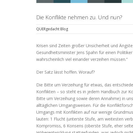
Die Konflikte nehmen zu. Und nun?
QUERgedacht Blog
Krisen sind Zeiten großer Unsicherheit und Ängste
Gesundheitsminister Jens Spahn für einen Politik
wahrscheinlich viel einander verzeihen müssen.“
Der Satz lässt hoffen. Worauf?
Die Bitte um Verzeihung für etwas, das entschied
Konflikten – so steht es in jedem Handbuch zur Ko
Bitte um Verzeihung sowie deren Annahme) in unser
alltäglichen Umgangsweisen. Für die Konfliktfors
Umgangs mit Konflikten auf nur wenige Grundmust
lauten: 1 Flucht (unterste Stufe, am weitesten verb
Kompromiss, 6 Konsens (oberste Stufe, eher selten)
Höherentwicklung stattgefunden, was jedoch nicht 