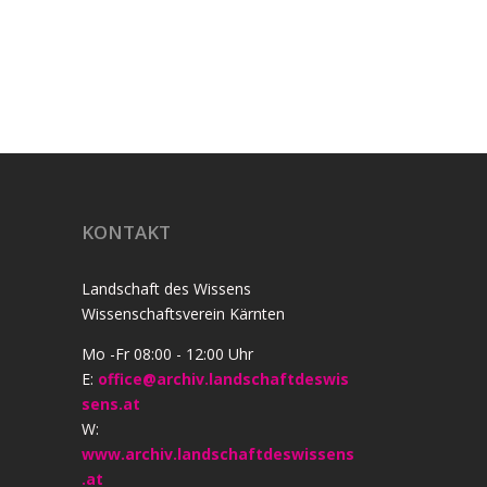
uer denken und quer sein,
Ein Jahr Corona-Blog
enken und gedacht
KONTAKT
Landschaft des Wissens
Wissenschaftsverein Kärnten
Mo -Fr 08:00 - 12:00 Uhr
E:
office@archiv.landschaftdeswis
sens.at
W:
www.archiv.landschaftdeswissens
.at