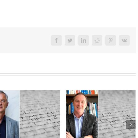
facebook
twitter
linkedin
reddit
pinterest
vk