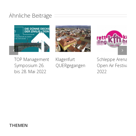
Ähnliche Beiträge
P Management
Klagenfurt
Schleppe Arena
Vortrags
mposium 26.
QUERgegangen
Open Air Festival
Kabarett
s 28. Mai 2022
2022
März 20
THEMEN