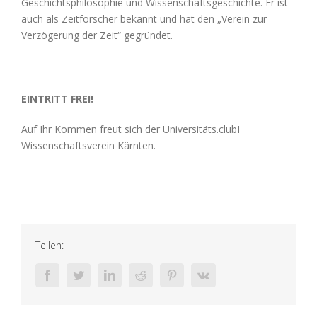
Geschichtsphilosophie und Wissenschaftsgeschichte. Er ist
auch als Zeitforscher bekannt und hat den „Verein zur
Verzögerung der Zeit“ gegründet.
EINTRITT FREI!
Auf Ihr Kommen freut sich der Universitäts.clubI
Wissenschaftsverein Kärnten.
Teilen:
facebook
twitter
linkedin
reddit
pinterest
vk